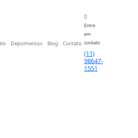
Entre
em
contato
dio
Depoimentos
Blog
Contato
(11)
98647-
1551